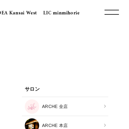
DEA Kansai West
LIC minmihorie
サロン
ARCHE 全店
ARCHE 本店