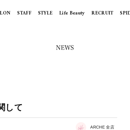
ALON
STAFF
STYLE
Life Beauty
RECRUIT
SPI
NEWS
に関して
ARCHE 全店